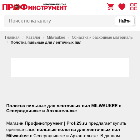
Найти
Главная
/
Каталог
/
Milwaukee
/
Оснастка и расходные материалы
0
0
/
Полотна пильные для ленточных пил
Полотна пильные для ленточных пил MILWAUKEE в
Северодвинске и Архангельске
Магазин
Профинструмент | Profi29.ru
предлагает купить
оригинальные
пильные полотна для ленточных пил
Milwaukee
в Северодвинске и Архангельске. В данном