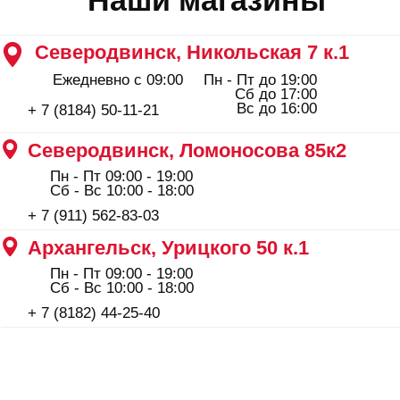
ООО "Профинструмент Плюс" ИНН 2902091377
Сайт носит информационный характер и не является
публичной офертой, определяемой положениями Статьи
437(2) Гражданского кодекса РФ.