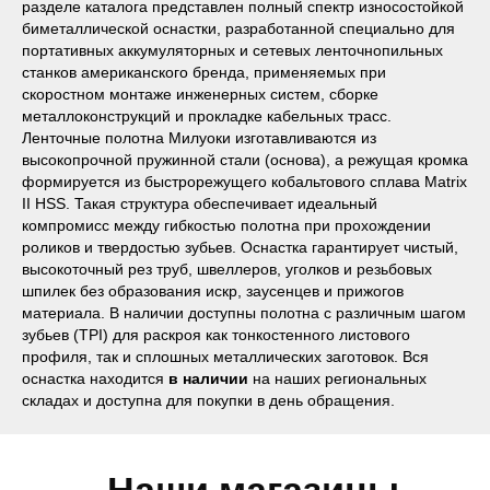
разделе каталога представлен полный спектр износостойкой
биметаллической оснастки, разработанной специально для
портативных аккумуляторных и сетевых ленточнопильных
станков американского бренда, применяемых при
скоростном монтаже инженерных систем, сборке
металлоконструкций и прокладке кабельных трасс.
Ленточные полотна Милуоки изготавливаются из
высокопрочной пружинной стали (основа), а режущая кромка
формируется из быстрорежущего кобальтового сплава Matrix
II HSS. Такая структура обеспечивает идеальный
Наши магазины
компромисс между гибкостью полотна при прохождении
роликов и твердостью зубьев. Оснастка гарантирует чистый,
Северодвинск, Никольская 7 к.1
высокоточный рез труб, швеллеров, уголков и резьбовых
Ежедневно с 09:00
Пн - Пт до 19:00
шпилек без образования искр, заусенцев и прижогов
Сб до 17:00
Вс до 16:00
+ 7 (8184) 50-11-21
материала. В наличии доступны полотна с различным шагом
зубьев (TPI) для раскроя как тонкостенного листового
Северодвинск, Ломоносова 85к2
профиля, так и сплошных металлических заготовок. Вся
Пн - Пт 09:00 - 19:00
Сб - Вс 10:00 - 18:00
оснастка находится
в наличии
на наших региональных
+ 7 (911) 562-83-03
складах и доступна для покупки в день обращения.
Архангельск, Урицкого 50 к.1
Пн - Пт 09:00 - 19:00
Сб - Вс 10:00 - 18:00
+ 7 (8182) 44-25-40