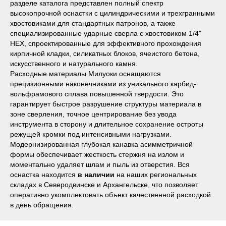
разделе каталога представлен полный спектр
высокопрочной оснастки с цилиндрическими и трехгранными
хвостовиками для стандартных патронов, а также
специализированные ударные сверла с хвостовиком 1/4"
HEX, спроектированные для эффективного прохождения
кирпичной кладки, силикатных блоков, ячеистого бетона,
искусственного и натурального камня.
Расходные материалы Милуоки оснащаются
прецизионными наконечниками из уникального карбид-
вольфрамового сплава повышенной твердости. Это
гарантирует быстрое разрушение структуры материала в
Наши магазины
зоне сверления, точное центрирование без увода
инструмента в сторону и длительное сохранение остроты
Северодвинск, Никольская 7 к.1
режущей кромки под интенсивными нагрузками.
Ежедневно с 09:00
Пн - Пт до 19:00
Модернизированная глубокая канавка асимметричной
Сб до 17:00
формы обеспечивает жесткость стержня на излом и
Вс до 16:00
+ 7 (8184) 50-11-21
моментально удаляет шлам и пыль из отверстия. Вся
Северодвинск, Ломоносова 85к2
оснастка находится
в наличии
на наших региональных
Пн - Пт 09:00 - 19:00
складах в Северодвинске и Архангельске, что позволяет
Сб - Вс 10:00 - 18:00
оперативно укомплектовать объект качественной расходкой
+ 7 (911) 562-83-03
в день обращения.
Архангельск, Урицкого 50 к.1
Пн - Пт 09:00 - 19:00