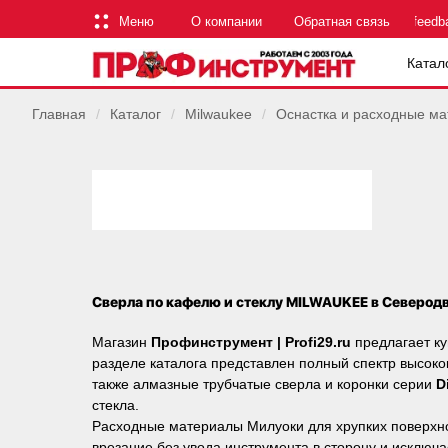
Меню
О компании
Обратная связь
feedb
Катал
Главная
/
Каталог
/
Milwaukee
/
Оснастка и расходные м
Сверла по кафелю и стеклу MILWAUKEE в Северод
Магазин
Профинструмент | Profi29.ru
предлагает к
разделе каталога представлен полный спектр высоко
также алмазные трубчатые сверла и коронки серии
D
стекла.
Расходные материалы Милуоки для хрупких поверхн
врезание без увода инструмента в сторону и исключ