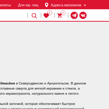
визиты
Для юр. лиц
Адреса магазинов
0
0
Й
ilwaukee
в Северодвинске и Архангельске. В данном
плавные сверла для мягкой керамики и стекла, а
ого керамогранита, натурального камня и литого
ной заточкой, которая обеспечивает быстрое
ваются с применением высокопрочной металлической