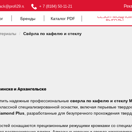
Рек
ack@profi29.ru
+ 7 (8184) 50-11-21
СЕЗОН МОЩНО
ог
Бренды
Каталог PDF
ВЫГОДЫ
атериалы
/
Свёрла по кафелю и стеклу
винске и Архангельске
упить надежные профессиональные
сверла по кафелю и стеклу M
классной специализированной оснастки, включая перьевые твердос
iamond Plus
, разработанные для безупречного прохождения тверд
остей оснащаются прецизионными режущими кромками со специаль
ает растрескивание плитки. Алмазные коронки и сверла изготавли