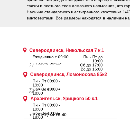
связки и плотного слоя алмазного напыления, что га
Наличие стандартного шестигранного хвостовика 1/4
винтовертами. Все размеры находятся
в наличии
на
Северодвинск, Никольская 7 к.1
Ежедневно с 09:00
Пн - Пт до
19:00
+ 7 (8184) 50-11-
Сб до 17:00
21
Вс до 16:00
Северодвинск, Ломоносова 85к2
Пн - Пт 09:00 -
19:00
+ 7 (911) 562-83-
Сб - Вс 10:00 -
03
18:00
Архангельск, Урицкого 50 к.1
Пн - Пт 09:00 -
19:00
Сб - Вс 10:00 -
+ 7 (8182) 44-25-40
18:00