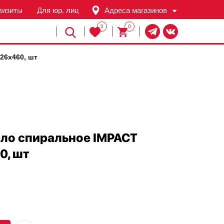
визиты
Для юр. лиц
Адреса магазинов
0
0
Й
26х460, шт
ло спиральное IMPACT
0, шт