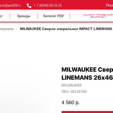
Рек
ack@profi29.ru
+ 7 (8184) 50-11-21
СЕЗОН МОЩНО
ог
Бренды
Каталог PDF
ВЫГОДЫ
атериалы
/
MILWAUKEE Сверло спиральное IMPACT LINEMANS 
MILWAUKEE Свер
LINEMANS 26х46
MILWAUKEE
SKU:
48136766
4 560
р.