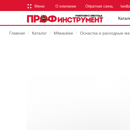
Меню
О компании
Обратная связь
feedb
Катал
Главная
/
Каталог
/
Milwaukee
/
Оснастка и расходные м