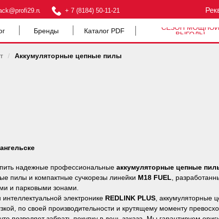
Рек
ack@profi29.ru
+ 7 (8184) 50-11-21
СЕЗОН МОЩНО
ог
Бренды
Каталог PDF
ВЫГОДЫ
т
/
Аккумуляторные цепные пилы
ангельске
упить надежные профессиональные
аккумуляторные цепные пил
ые пилы и компактные сучкорезы линейки
M18 FUEL
, разработанн
ыми и парковыми зонами.
 интеллектуальной электронике
REDLINK PLUS
, аккумуляторные 
зкой, по своей производительности и крутящему моменту превосх
что позволяет забрать покупку в день заказа. Мы гарантируем ори