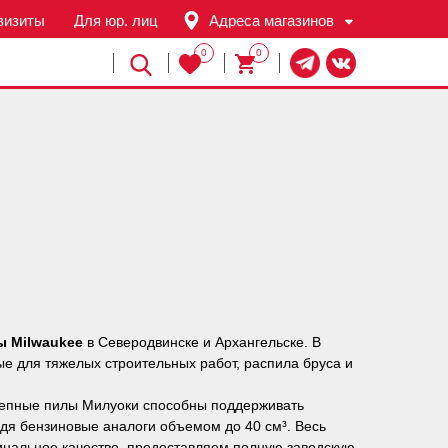
визиты
Для юр. лиц
Адреса магазинов
0
0
Й
ы Milwaukee
в Северодвинске и Архангельске. В
ые для тяжелых строительных работ, распила бруса и
цепные пилы Милуоки способны поддерживать
одя бензиновые аналоги объемом до 40 см³. Весь
гинальное качество, предоставляем полную заводскую