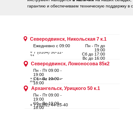
гарантию и обеспечиваем техническую поддержку в 
Северодвинск, Никольская 7 к.1
Ежедневно с 09:00
Пн - Пт до
19:00
+ 7 (8184) 50-11-
Сб до 17:00
21
Вс до 16:00
Северодвинск, Ломоносова 85к2
Пн - Пт 09:00 -
19:00
+ 7 (911) 562-83-
Сб - Вс 10:00 -
03
18:00
Архангельск, Урицкого 50 к.1
Пн - Пт 09:00 -
19:00
Сб - Вс 10:00 -
+ 7 (8182) 44-25-40
18:00