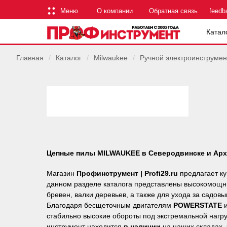
Меню
О компании
Обратная связь
feedb
Катал
Главная
/
Каталог
/
Milwaukee
/
Ручной электроинструмен
Цепные пилы MILWAUKEE в Северодвинске и Арх
Магазин
Профинструмент | Profi29.ru
предлагает к
данном разделе каталога представлены высокомощн
бревен, валки деревьев, а также для ухода за садов
Благодаря бесщеточным двигателям
POWERSTATE
и
стабильно высокие обороты под экстремальной нагру
инструмент находится
в наличии
на наших складах, 