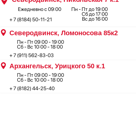
ООО "Профинструмент Плюс" ИНН 2902091377
Сайт носит информационный характер и не является
публичной офертой, определяемой положениями Статьи 437(2)
Гражданского кодекса РФ.
Сотрудничество: maxim_anshukov@profi29.ru
По остальным вопросам: feedback@profi29.ru