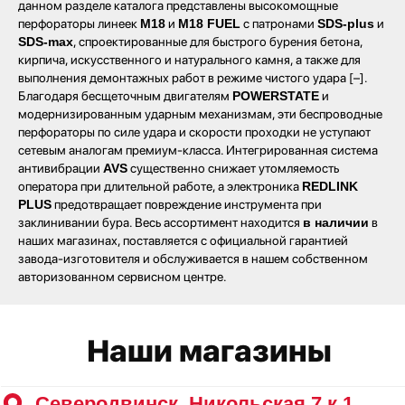
данном разделе каталога представлены высокомощные
перфораторы линеек
M18
и
M18 FUEL
с патронами
SDS-plus
и
SDS-max
, спроектированные для быстрого бурения бетона,
кирпича, искусственного и натурального камня, а также для
выполнения демонтажных работ в режиме чистого удара [–].
Благодаря бесщеточным двигателям
POWERSTATE
и
модернизированным ударным механизмам, эти беспроводные
Наши магазины
перфораторы по силе удара и скорости проходки не уступают
сетевым аналогам премиум-класса. Интегрированная система
антивибрации
AVS
существенно снижает утомляемость
Северодвинск, Никольская 7 к.1
оператора при длительной работе, а электроника
REDLINK
Ежедневно с 09:00
Пн - Пт до 19:00
Сб до 17:00
PLUS
предотвращает повреждение инструмента при
Вс до 16:00
+ 7 (8184) 50-11-21
заклинивании бура. Весь ассортимент находится
в наличии
в
наших магазинах, поставляется с официальной гарантией
Северодвинск, Ломоносова 85к2
завода-изготовителя и обслуживается в нашем собственном
Пн - Пт 09:00 - 19:00
Сб - Вс 10:00 - 18:00
авторизованном сервисном центре.
+ 7 (911) 562-83-03
Архангельск, Урицкого 50 к.1
Пн - Пт 09:00 - 19:00
Сб - Вс 10:00 - 18:00
+ 7 (8182) 44-25-40