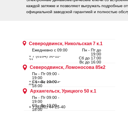
каждой затяжке и позволяют выгружать подробные от
официальной заводской гарантией и полностью обсл
Северодвинск, Никольская 7 к.1
Ежедневно с 09:00
Пн - Пт до
19:00
+ 7 (8184) 50-11-
Сб до 17:00
21
Вс до 16:00
Северодвинск, Ломоносова 85к2
Пн - Пт 09:00 -
19:00
+ 7 (911) 562-83-
Сб - Вс 10:00 -
03
18:00
Архангельск, Урицкого 50 к.1
Пн - Пт 09:00 -
19:00
Сб - Вс 10:00 -
+ 7 (8182) 44-25-40
18:00