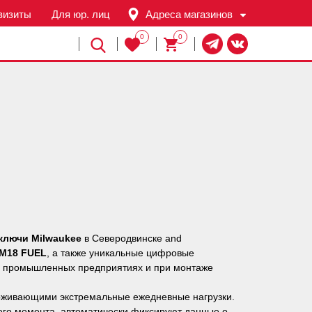
визиты
Для юр. лиц
Адреса магазинов
0
0
Й
ключи Milwaukee
в Северодвинске and
M18 FUEL
, а также уникальные цифровые
на промышленных предприятиях и при монтаже
рживающими экстремальные ежедневные нагрузки.
го момента, автоматически фиксируют данные о