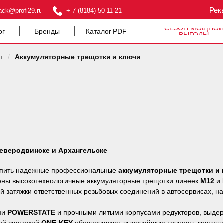
Рек
ack@profi29.ru
+ 7 (8184) 50-11-21
СЕЗОН МОЩНО
ог
Бренды
Каталог PDF
ВЫГОДЫ
т
/
Аккумуляторные трещотки и ключи
еверодвинске и Архангельске
упить надежные профессиональные
аккумуляторные трещотки и 
лены высокотехнологичные аккумуляторные трещотки линеек
M12
и
й затяжки ответственных резьбовых соединений в автосервисах, 
ми
POWERSTATE
и прочными литыми корпусами редукторов, выде
ой системой
ONE-KEY
обеспечивают высочайшую точность крутяще