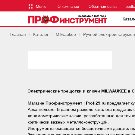
Меню
О компании
Обратная связь
feedb
Катал
Главная
/
Каталог
/
Milwaukee
/
Ручной электроинструмен
Электрические трещотки и ключи MILWAUKEE в С
Магазин
Профинструмент | Profi29.ru
предлагает к
Архангельске. В данном разделе каталога представ
динамометрические ключи, разработанные для точно
критически важных металлоконструкций.
Инструменты оснащаются бесщеточными двигателя
Электронные динамометрические ключи со встроенн