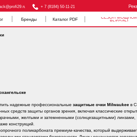
Рек
ack@profi29.ru
+ 7 (8184) 50-11-21
СЕЗОН МОЩНО
ог
Бренды
Каталог PDF
ВЫГОДЫ
ки
рхангельске
упить надежные профессиональные
защитные очки Milwaukee
в С
нных средств защиты органов зрения, включая классические откры
озрачными, желтыми и затемненными (солнцезащитными) линзами, 
аже конструкций.
ропрочного поликарбоната премиум-качества, который выдержива
ународными стандартами безопасности. Линзы оснащаются запатент