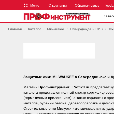
Меню
О компании
Обратная связь
feedb
Катал
Главная
/
Каталог
/
Milwaukee
/
Спецодежда и СИЗ
/
Оч
Защитные очки MILWAUKEE в Северодвинске и А
Магазин
Профинструмент | Profi29.ru
предлагает к
каталога представлен полный спектр сертифицирова
(герметичным прилеганием), а также варианты с пр
металла, бурении бетона, деревообработке и демонт
Строительные очки Милуоки изготавливаются из уда
частиц и осколков в соответствии со строгими межд