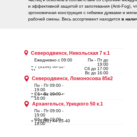
и эффективной защитой от запотевания (Anti-Fog), ч
эргономичная конструкция с гибкими дужками и мяг
рабочей смены. Весь ассортимент находится
в нали
Северодвинск, Никольская 7 к.1
Ежедневно с 09:00
Пн - Пт до
19:00
+ 7 (8184) 50-11-
Сб до 17:00
21
Вс до 16:00
Северодвинск, Ломоносова 85к2
Пн - Пт 09:00 -
19:00
+ 7 (911) 562-83-
Сб - Вс 10:00 -
03
18:00
Архангельск, Урицкого 50 к.1
Пн - Пт 09:00 -
19:00
Сб - Вс 10:00 -
+ 7 (8182) 44-25-40
18:00