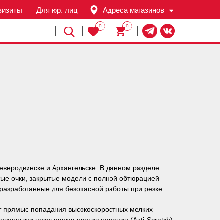
визиты
Для юр. лиц
Адреса магазинов
0
0
Й
еверодвинске и Архангельске. В данном разделе
тые очки, закрытые модели с полной обтюрацией
разработанные для безопасной работы при резке
ет прямые попадания высокоскоростных мелких
ованными покрытиями против царапин (Anti-Scratch)