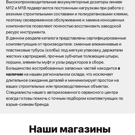
Высокопроизводительные аккумуляторные дозаторы линеек
M12 и M18 подвергаются постоянным нагрузкам при работе с
вязкими строительными составами и полиуретановыми клеями,
поэтому своевременное обслуживание и замена изношенных
компонентов позволяют полностью восстановить заводской
ресурс инструмента.
В данном разделе каталога представлены сертифицированные
комплектующие от производителя: сменные алюминиевые и
пластиковые тубусы (колбы) под мягкую упаковку, держатели
Наши магазины
жестких картриджей, прочные зубчатые толкающие штыри,
поршни, элементы муфт и узлы редукторов в сборе.
Северодвинск, Никольская 7 к.1
Большинство востребованных запасных частей находится
в
Ежедневно с 09:00
Пн - Пт до 19:00
наличии
на нашем региональном складе, что исключает
Сб до 17:00
Вс до 16:00
длительное ожидание деталей и минимизирует простои на
+ 7 (8184) 50-11-21
ваших строительных или производственных объектах.
Северодвинск, Ломоносова 85к2
Специалисты нашего авторизованного сервисного центра
Пн - Пт 09:00 - 19:00
всегда готовы помочь с точным подбором комплектующих по
Сб - Вс 10:00 - 18:00
взрыв-схемам бренда.
+ 7 (911) 562-83-03
Архангельск, Урицкого 50 к.1
Пн - Пт 09:00 - 19:00
Сб - Вс 10:00 - 18:00
+ 7 (8182) 44-25-40