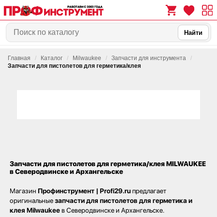
Найти
Главная
/
Каталог
/
Milwaukee
/
Запчасти для инструмента
/
0
0
Запчасти для пистолетов для герметика/клея
Запчасти для пистолетов для герметика/клея MILWAUKEE
в Северодвинске и Архангельске
Магазин
Профинструмент | Profi29.ru
предлагает
оригинальные
запчасти для пистолетов для герметика и
клея Milwaukee
в Северодвинске и Архангельске.