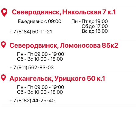
ООО "Профинструмент Плюс" ИНН 2902091377
Сайт носит информационный характер и не является
публичной офертой, определяемой положениями Статьи 437(2)
Гражданского кодекса РФ.
Сотрудничество: maxim_anshukov@profi29.ru