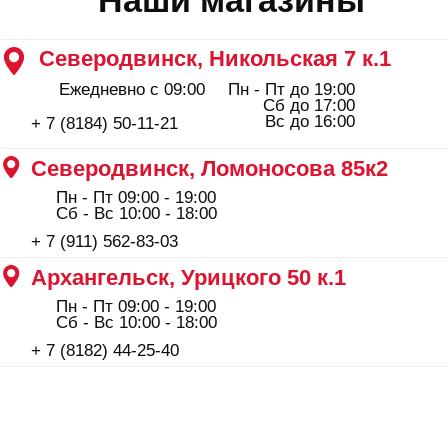
ООО "Профинструмент Плюс" ИНН 2902091377
Сайт носит информационный характер и не является
публичной офертой, определяемой положениями Статьи
437(2) Гражданского кодекса РФ.