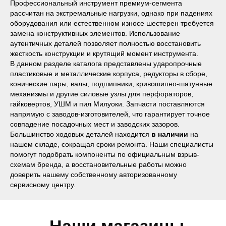
Профессиональный инструмент премиум-сегмента
рассчитан на экстремальные нагрузки, однако при падениях
оборудования или естественном износе шестерен требуется
замена конструктивных элементов. Использование
аутентичных деталей позволяет полностью восстановить
жесткость конструкции и крутящий момент инструмента.
В данном разделе каталога представлены ударопрочные
пластиковые и металлические корпуса, редукторы в сборе,
конические пары, валы, подшипники, кривошипно-шатунные
механизмы и другие силовые узлы для перфораторов,
Наши магазины
гайковертов, УШМ и пил Милуоки. Запчасти поставляются
напрямую с заводов-изготовителей, что гарантирует точное
Северодвинск, Никольская 7 к.1
совпадение посадочных мест и заводских зазоров.
Ежедневно с 09:00
Пн - Пт до 19:00
Большинство ходовых деталей находится
в наличии
на
Сб до 17:00
Вс до 16:00
+ 7 (8184) 50-11-21
нашем складе, сокращая сроки ремонта. Наши специалисты
помогут подобрать компоненты по официальным взрыв-
Северодвинск, Ломоносова 85к2
схемам бренда, а восстановительные работы можно
Пн - Пт 09:00 - 19:00
Сб - Вс 10:00 - 18:00
доверить нашему собственному авторизованному
+ 7 (911) 562-83-03
сервисному центру.
Архангельск, Урицкого 50 к.1
Пн - Пт 09:00 - 19:00
Сб - Вс 10:00 - 18:00
+ 7 (8182) 44-25-40