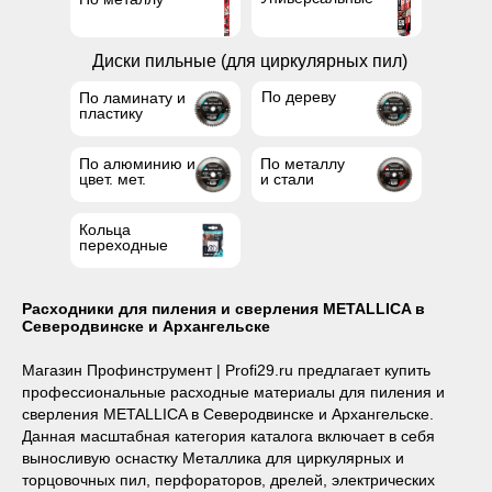
Диски пильные (для циркулярных пил)
По дереву
По ламинату и
пластику
По алюминию и
По металлу
цвет. мет.
и стали
Кольца
переходные
Расходники для пиления и сверления METALLICA в
Наши магазины
Северодвинске и Архангельске
Северодвинск, Никольская 7 к.1
Магазин Профинструмент | Profi29.ru предлагает купить
Ежедневно с 09:00
Пн - Пт до 19:00
профессиональные расходные материалы для пиления и
Сб до 17:00
Вс до 16:00
+ 7 (8184) 50-11-21
сверления METALLICA в Северодвинске и Архангельске.
Данная масштабная категория каталога включает в себя
Северодвинск, Ломоносова 85к2
выносливую оснастку Металлика для циркулярных и
Пн - Пт 09:00 - 19:00
торцовочных пил, перфораторов, дрелей, электрических
Сб - Вс 10:00 - 18:00