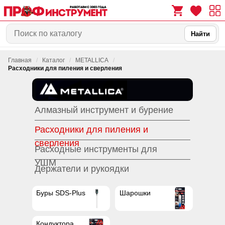
Найти
Главная
/
Каталог
/
METALLICA
/
0
0
Расходники для пиления и сверления
Алмазный инструмент и бурение
Расходники для пиления и
сверления
Расходные инструменты для
УШМ
Держатели и рукоядки
Буры SDS-Plus
Шарошки
Кондуктора