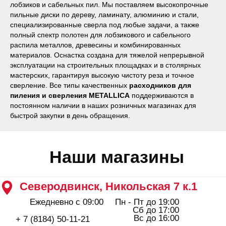
лобзиков и сабельных пил. Мы поставляем высокопрочные
+ 7 (911) 562-83-03
пильные диски по дереву, ламинату, алюминию и стали,
Архангельск, Урицкого 50 к.1
специализированные сверла под любые задачи, а также
Пн - Пт 09:00 - 19:00
полный спектр полотен для лобзикового и сабельного
Сб - Вс 10:00 - 18:00
распила металлов, древесины и комбинированных
+ 7 (8182) 44-25-40
материалов. Оснастка создана для тяжелой непрерывной
эксплуатации на строительных площадках и в столярных
мастерских, гарантируя высокую чистоту реза и точное
сверление. Все типы качественных
расходников для
пиления и сверления METALLICA
поддерживаются в
постоянном наличии в наших розничных магазинах для
быстрой закупки в день обращения.