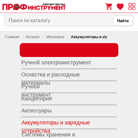
Найти
Главная
/
Каталог
/
Milwaukee
/
Аккумуляторы и з/у
0
0
Ручной электроинструмент
Оснастка и расходные
материалы
Ручной
инструмент
Канцелярия
Аксессуары
Аккумуляторы и зарядные
устройства
Системы хранения и