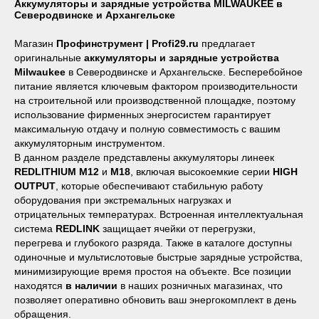
Аккумуляторы и зарядные устройства MILWAUKEE в
Северодвинске и Архангельске
Магазин
Профинструмент | Profi29.ru
предлагает
оригинальные
аккумуляторы и зарядные устройства
Milwaukee
в Северодвинске и Архангельске. Бесперебойное
Наши магазины
питание является ключевым фактором производительности
на строительной или производственной площадке, поэтому
Северодвинск, Никольская 7 к.1
использование фирменных энергосистем гарантирует
максимальную отдачу и полную совместимость с вашим
Ежедневно с 09:00
Пн - Пт до 19:00
Сб до 17:00
аккумуляторным инструментом.
Вс до 16:00
+ 7 (8184) 50-11-21
В данном разделе представлены аккумуляторы линеек
Северодвинск, Ломоносова 85к2
REDLITHIUM M12
и
M18
, включая высокоемкие серии
HIGH
Пн - Пт 09:00 - 19:00
OUTPUT
, которые обеспечивают стабильную работу
Сб - Вс 10:00 - 18:00
оборудования при экстремальных нагрузках и
+ 7 (911) 562-83-03
отрицательных температурах. Встроенная интеллектуальная
Архангельск, Урицкого 50 к.1
система
REDLINK
защищает ячейки от перегрузки,
Пн - Пт 09:00 - 19:00
перегрева и глубокого разряда. Также в каталоге доступны
Сб - Вс 10:00 - 18:00
одиночные и мультислотовые быстрые зарядные устройства,
+ 7 (8182) 44-25-40
минимизирующие время простоя на объекте. Все позиции
находятся
в наличии
в наших розничных магазинах, что
позволяет оперативно обновить ваш энергокомплект в день
обращения.