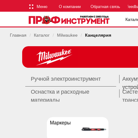
Меню
О компании
Обратная связь
feedb
Катал
Главная
/
Каталог
/
Milwaukee
/
Канцелярия
Ручной электроинструмент
Аккум
устро
Оснастка и расходные
Систе
материалы
транс
Маркеры