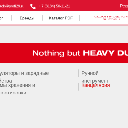
Рек
ack@profi29.ru
+ 7 (8184) 50-11-21
СЕЗОН МОЩНО
ог
Бренды
Каталог PDF
ВЫГОДЫ
уляторы и зарядные
Ручной
йства
инструмент
мы хранения и
Канцелярия
портировки