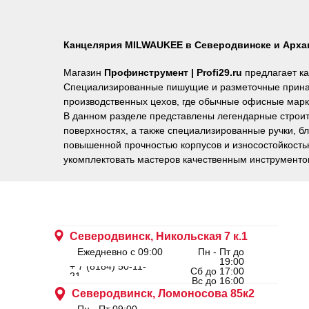
Канцелярия MILWAUKEE в Северодвинске и Арха
Магазин
Профинструмент | Profi29.ru
предлагает к
Специализированные пишущие и разметочные принад
производственных цехов, где обычные офисные марке
В данном разделе представлены легендарные строи
поверхностях, а также специализированные ручки, б
повышенной прочностью корпусов и износостойкост
укомплектовать мастеров качественным инструменто
Северодвинск, Никольская 7 к.1
Ежедневно с 09:00
Пн - Пт до
19:00
+ 7 (8184) 50-11-
Сб до 17:00
21
Вс до 16:00
Северодвинск, Ломоносова 85к2