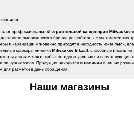
нгельске
аталог профессиональной
строительной канцелярии Milwaukee
в
лежности американского бренда разработаны с учетом жестких т
ры и карандаши мгновенно приходят в негодность из-за пыли, влаг
тельные маркеры линейки
Milwaukee Inkzall
, способные писать на
локноты для заметок в любых погодных условиях и сопутствующие 
ью пишущих узлов. Продукция находится
в наличии
в наших рознич
м для разметки в день обращения.
Наши магазины