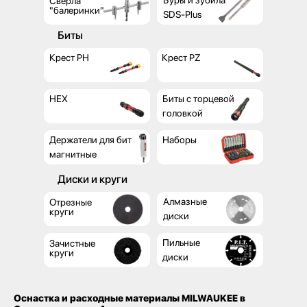
Буры и зубила
Свёрла
"балеринки"
SDS-Plus
Биты
Крест PH
Крест PZ
HEX
Биты с торцевой
головкой
Держатели для бит
Наборы
магнитные
Диски и круги
Алмазные
Отрезные
круги
диски
Пильные
Зачистные
круги
диски
Наши магазины
Оснастка и расходные материалы MILWAUKEE в