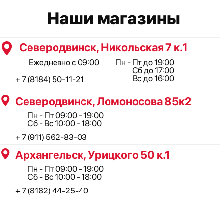
ООО "Профинструмент Плюс" ИНН 2902091377
Сайт носит информационный характер и не является
публичной офертой, определяемой положениями Статьи 437(2)
Гражданского кодекса РФ.
Сотрудничество: maxim_anshukov@profi29.ru
По остальным вопросам: feedback@profi29.ru
Пн–Пт 09:00–19:00, Сб до 17:00, Вс до 16:00
Политика конфиденциальности
+ 7 (8184) 50-11-21
Северодвинск, Никольская 7
к.1