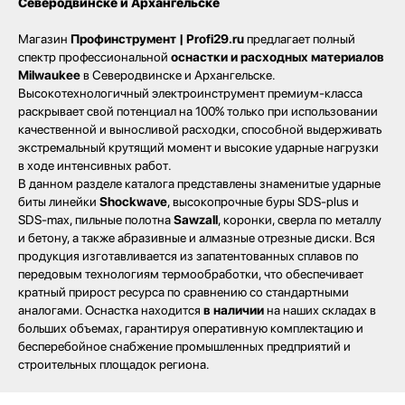
Северодвинске и Архангельске
Северодвинск, Никольская 7 к.1
Ежедневно с 09:00
Пн - Пт до 19:00
Сб до 17:00
Магазин
Профинструмент | Profi29.ru
предлагает полный
Вс до 16:00
+ 7 (8184) 50-11-21
спектр профессиональной
оснастки и расходных материалов
Северодвинск, Ломоносова 85к2
Milwaukee
в Северодвинске и Архангельске.
Высокотехнологичный электроинструмент премиум-класса
Пн - Пт 09:00 - 19:00
Сб - Вс 10:00 - 18:00
раскрывает свой потенциал на 100% только при использовании
+ 7 (911) 562-83-03
качественной и выносливой расходки, способной выдерживать
Архангельск, Урицкого 50 к.1
экстремальный крутящий момент и высокие ударные нагрузки
Пн - Пт 09:00 - 19:00
в ходе интенсивных работ.
Сб - Вс 10:00 - 18:00
В данном разделе каталога представлены знаменитые ударные
+ 7 (8182) 44-25-40
биты линейки
Shockwave
, высокопрочные буры SDS-plus и
SDS-max, пильные полотна
Sawzall
, коронки, сверла по металлу
и бетону, а также абразивные и алмазные отрезные диски. Вся
продукция изготавливается из запатентованных сплавов по
передовым технологиям термообработки, что обеспечивает
кратный прирост ресурса по сравнению со стандартными
аналогами. Оснастка находится
в наличии
на наших складах в
больших объемах, гарантируя оперативную комплектацию и
бесперебойное снабжение промышленных предприятий и
строительных площадок региона.