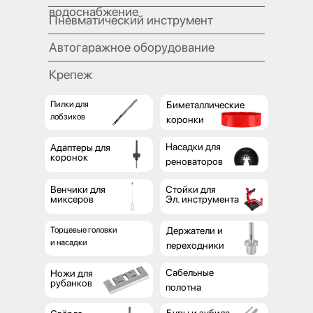
водоснабжение
Пневматический инструмент
Автогаражное оборудование
Крепеж
Пилки для
Биметаллические
лобзиков
коронки
Насадки для
Адаптеры для
коронок
реноваторов
Венчики для
Стойки для
миксеров
Эл. инструмента
Торцевые головки
Держатели и
и насадки
переходники
Сабельные
Ножи для
рубанков
полотна